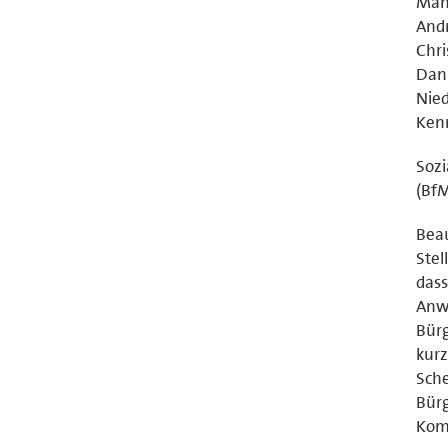
Man
Andr
Chri
Dani
Nied
Kenn
Sozi
(BfM
Beau
Stel
dass
Anwe
Bür
kurz
Sch
Bürg
Kom