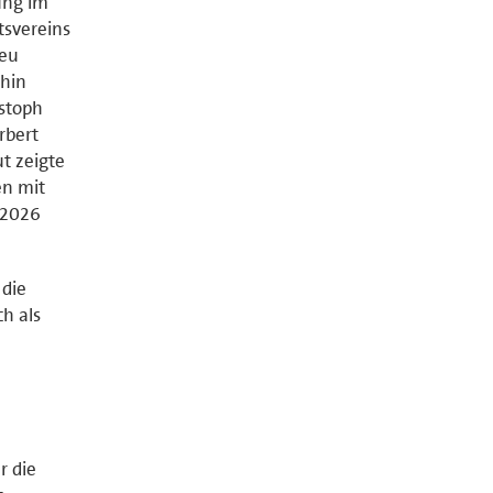
ung im
tsvereins
neu
hin
stoph
rbert
t zeigte
en mit
 2026
 die
h als
r die