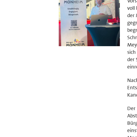
Vors
voll
der
geg
begr
Schm
Meye
sich
der
einr
Nach
Ents
Kand
Der 
Abst
Bürg
ein