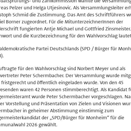
datsprüfungs- und Zählkommission wählte die Versammlun
eas Pelzer und Helga Utjesinovic. Als Versammlungsleiter erh
stoph Schmid die Zustimmung. Das Amt des Schriftführers w
el Borner zugeordnet. Für die MitunterzeichnerInnen der
erschrift fungierten Antje Michael und Gottfried Zinsmeister
wort und die Kurzbezeichnung für den Wahlvorschlag lautet
aldemokratische Partei Deutschlands (SPD / Bürger für Mon
).
ftragte für den Wahlvorschlag sind Norbert Meyer und als
lvertreter Peter Schermbacher. Der Versammlung wurde mitge
 fristgerecht und öffentlich eingeladen wurde. Von den 45
senden waren 42 Personen stimmberechtigt. Als Kandidat f
germeisteramt wurde Peter Schermbacher vorgeschlagen. Na
er Vorstellung und Präsentation von Zielen und Visionen wu
ermbacher in geheimer Abstimmung einstimmig zum
ermeisterkandidat der „SPD/Bürger für Monheim“ für die
munalwahl 2026 gewählt.