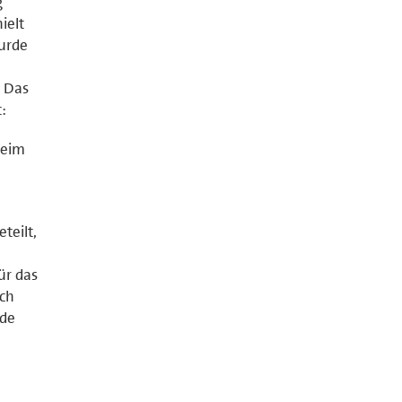
g
ielt
urde
. Das
:
heim
teilt,
ür das
ch
rde