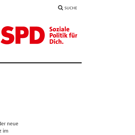
SUCHE
der neue
z im