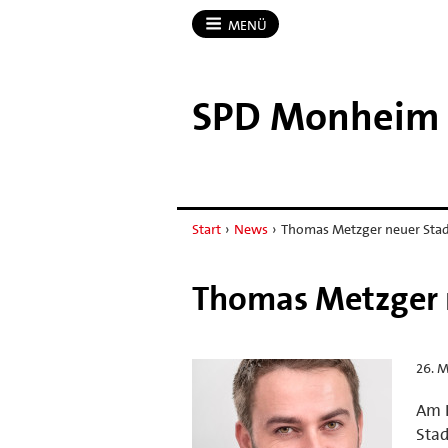
MENÜ
SPD Monheim 
Start
›
News
›
Thomas Metzger neuer Stad
Thomas Metzger 
26. M
Am D
Stad